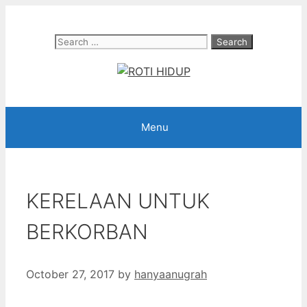
Skip
to
Search
content
for:
Menu
KERELAAN UNTUK
BERKORBAN
October 27, 2017
by
hanyaanugrah