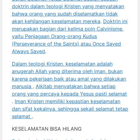
doktrin dalam teologi Kristen yang menyatakan
bahwa orang yang sudah diselamatkan tidak
akan kehilangan keselamatan mereka
.
Doktrin ini
merupakan bagian dari kelima poin Calvinisme,
yaitu Penjagaan Orang-orang Kudus
(Perseverance of the Saints) atau Once Saved
Always Saved
.
Dalam teologi Kristen, keselamatan adalah
anugerah Allah yang diterima oleh iman, bukan
karena pekerjaan baik atau amal yang dilakukan
manusia
.
Alkitab menyatakan bahwa setiap
orang yang percaya kepada Yesus pasti selamat
.
Iman Kristen memiliki kepastian keselamatan
dan sifat kekalnya, sehingga sekali selamat tetap
selamat
.
KESELAMATAN BISA HILANG