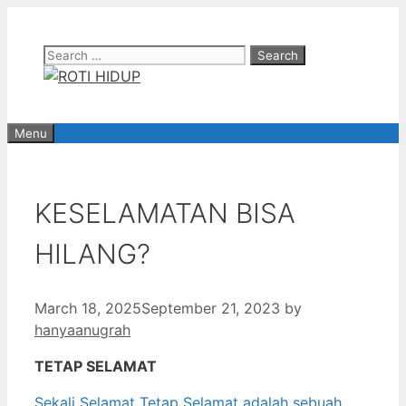
Skip
to
Search
content
for:
Menu
KESELAMATAN BISA
HILANG?
March 18, 2025
September 21, 2023
by
hanyaanugrah
TETAP SELAMAT
Sekali Selamat Tetap Selamat adalah sebuah