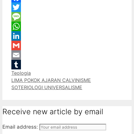
Facebook
Twitter
Message
WhatsApp
LinkedIn
Gmail
Email
Categories
Teologia
Tumblr
LIMA POKOK AJARAN CALVINISME
SOTERIOLOGI UNIVERSALISME
Receive new article by email
Email address: