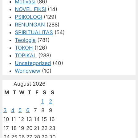
Motivasi
(86)
NOVEL FIKSI
(14)
PSIKOLOGI
(129)
RENUNGAN
(288)
SPIRITUALITAS
(54)
Teologia
(781)
TOKOH
(126)
TOPIKAL
(288)
Uncategorized
(40)
Worldview
(10)
August 2026
M
T
W
T
F
S
S
1
2
3
4
5
6
7
8
9
10
11
12
13
14
15
16
17
18
19
20
21
22
23
24
25
26
27
28
29
30