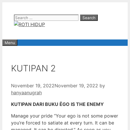
Skip
to
Search
content
for:
Menu
KUTIPAN 2
November 19, 2022
November 19, 2022
by
hanyaanugrah
KUTIPAN DARI BUKU ËGO IS THE ENEMY
Manage your pride “Your ego is not some power
you’re forced to satiate at every turn. It can be
managed. It can be directed.” As soon as you