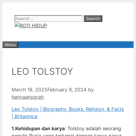
Skip
to
Search
content
for:
Menu
LEO TOLSTOY
March 18, 2025
February 6, 2024
by
hanyaanugrah
Leo Tolstoy | Biography, Books, Religion, & Facts
| Britannica
1.Kehidupan dan karya
: Tolstoy adalah seorang
penulis Rusia yang terkenal dengan karya-karya