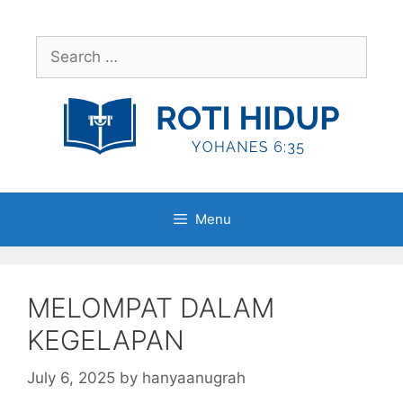
Skip
to
Search
content
for:
Menu
MELOMPAT DALAM
KEGELAPAN
July 6, 2025
by
hanyaanugrah