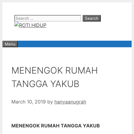
Skip
to
Search
content
for:
Menu
MENENGOK RUMAH
TANGGA YAKUB
March 10, 2019
by
hanyaanugrah
MENENGOK RUMAH TANGGA YAKUB