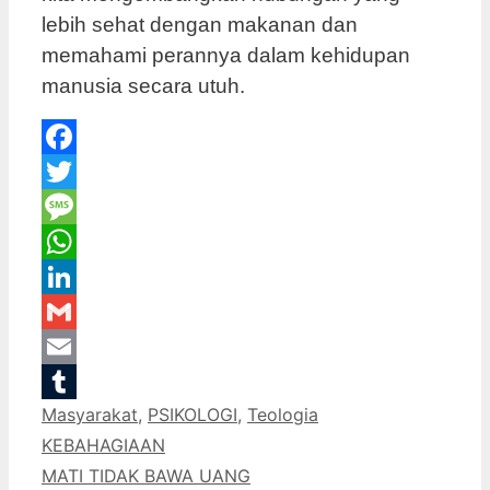
lebih sehat dengan makanan dan
memahami perannya dalam kehidupan
manusia secara utuh.
Facebook
Twitter
Message
WhatsApp
LinkedIn
Gmail
Email
Categories
Masyarakat
,
PSIKOLOGI
,
Teologia
Tumblr
KEBAHAGIAAN
MATI TIDAK BAWA UANG