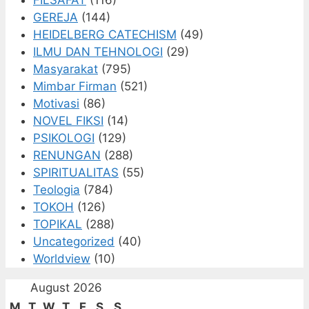
GEREJA
(144)
HEIDELBERG CATECHISM
(49)
ILMU DAN TEHNOLOGI
(29)
Masyarakat
(795)
Mimbar Firman
(521)
Motivasi
(86)
NOVEL FIKSI
(14)
PSIKOLOGI
(129)
RENUNGAN
(288)
SPIRITUALITAS
(55)
Teologia
(784)
TOKOH
(126)
TOPIKAL
(288)
Uncategorized
(40)
Worldview
(10)
August 2026
M
T
W
T
F
S
S