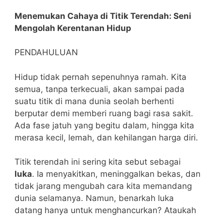
Menemukan Cahaya di Titik Terendah: Seni
Mengolah Kerentanan Hidup
PENDAHULUAN
Hidup tidak pernah sepenuhnya ramah. Kita
semua, tanpa terkecuali, akan sampai pada
suatu titik di mana dunia seolah berhenti
berputar demi memberi ruang bagi rasa sakit.
Ada fase jatuh yang begitu dalam, hingga kita
merasa kecil, lemah, dan kehilangan harga diri.
Titik terendah ini sering kita sebut sebagai
luka
. Ia menyakitkan, meninggalkan bekas, dan
tidak jarang mengubah cara kita memandang
dunia selamanya. Namun, benarkah luka
datang hanya untuk menghancurkan? Ataukah