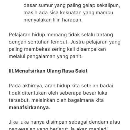
dasar sumur yang paling gelap sekalipun,
masih ada sisa kekuatan yang mampu
menyalakan lilin harapan.
Pelajaran hidup memang tidak selalu datang
dengan sentuhan lembut. Justru pelajaran yang
paling membekas sering kali disampaikan
melalui pengalaman yang pahit.
III.Menafsirkan Ulang Rasa Sakit
Pada akhirnya, arah hidup kita setelah badai
tidak ditentukan oleh seberapa besar luka
tersebut, melainkan oleh bagaimana kita
menafsirkannya
.
Jika luka hanya disimpan sebagai dendam atau
penyesalan yang berlarut, ia akan menjadi