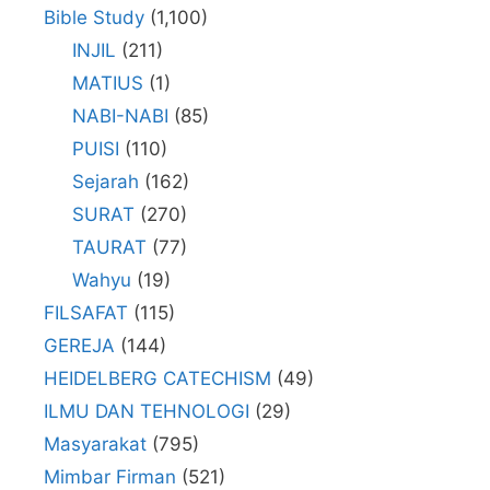
Bible Study
(1,100)
INJIL
(211)
MATIUS
(1)
NABI-NABI
(85)
PUISI
(110)
Sejarah
(162)
SURAT
(270)
TAURAT
(77)
Wahyu
(19)
FILSAFAT
(115)
GEREJA
(144)
HEIDELBERG CATECHISM
(49)
ILMU DAN TEHNOLOGI
(29)
Masyarakat
(795)
Mimbar Firman
(521)