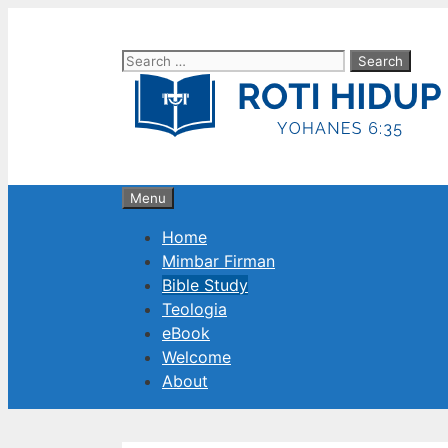
Skip
to
Search
content
for:
Menu
Home
Mimbar Firman
Bible Study
Teologia
eBook
Welcome
About