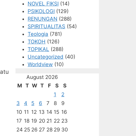
NOVEL FIKSI
(14)
PSIKOLOGI
(129)
RENUNGAN
(288)
SPIRITUALITAS
(54)
Teologia
(781)
TOKOH
(126)
TOPIKAL
(288)
Uncategorized
(40)
Worldview
(10)
atu
August 2026
M
T
W
T
F
S
S
1
2
3
4
5
6
7
8
9
10
11
12
13
14
15
16
17
18
19
20
21
22
23
24
25
26
27
28
29
30