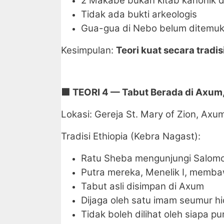
2 Makabe bukan kitab kanonik d
Tidak ada bukti arkeologis
Gua-gua di Nebo belum ditemuk
Kesimpulan:
Teori kuat secara tradis
🟫
TEORI 4 — Tabut Berada di Axum,
Lokasi: Gereja St. Mary of Zion, Axum
Tradisi Ethiopia (Kebra Nagast):
Ratu Sheba mengunjungi Salom
Putra mereka, Menelik I, memba
Tabut asli disimpan di Axum
Dijaga oleh satu imam seumur h
Tidak boleh dilihat oleh siapa pu