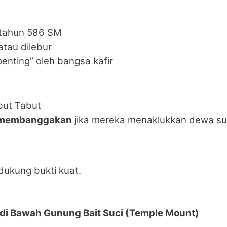
 tahun 586 SM
tau dilebur
enting” oleh bangsa kafir
but Tabut
membanggakan
jika mereka menaklukkan dewa su
idukung bukti kuat.
di Bawah Gunung Bait Suci (Temple Mount)