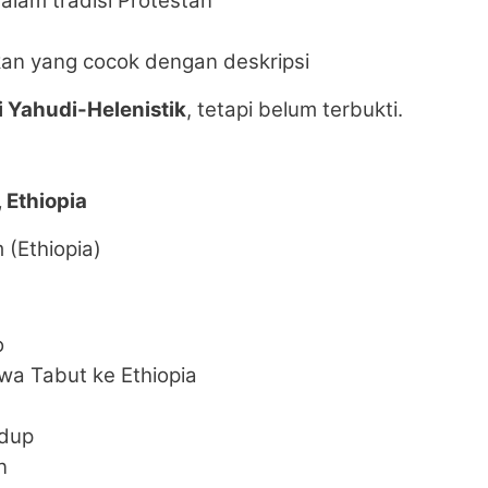
alam tradisi Protestan
an yang cocok dengan deskripsi
i Yahudi-Helenistik
, tetapi belum terbukti.
 Ethiopia
 (Ethiopia)
o
wa Tabut ke Ethiopia
idup
n