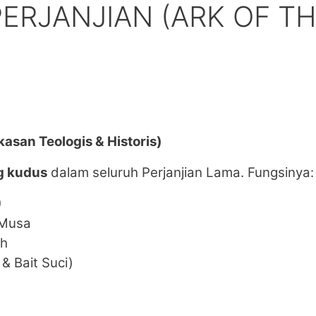
PERJANJIAN (ARK OF T
kasan Teologis & Historis)
g kudus
dalam seluruh Perjanjian Lama. Fungsinya:
)
 Musa
ah
& Bait Suci)