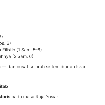
3)
s. 6)
ilistin (1 Sam. 5–6)
nya (2 Sam. 6)
h
— dan pusat seluruh sistem ibadah Israel.
itab
toris
pada masa Raja Yosia: