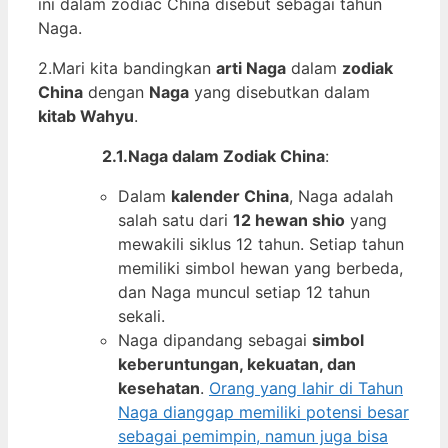
ini dalam zodiac China disebut sebagai tahun
Naga.
2.Mari kita bandingkan
arti Naga
dalam
zodiak
China
dengan
Naga
yang disebutkan dalam
kitab Wahyu
.
2.1.Naga dalam Zodiak China
:
Dalam
kalender China
, Naga adalah
salah satu dari
12 hewan shio
yang
mewakili siklus 12 tahun. Setiap tahun
memiliki simbol hewan yang berbeda,
dan Naga muncul setiap 12 tahun
sekali.
Naga dipandang sebagai
simbol
keberuntungan, kekuatan, dan
kesehatan
.
Orang yang lahir di Tahun
Naga dianggap memiliki potensi besar
sebagai pemimpin, namun juga bisa