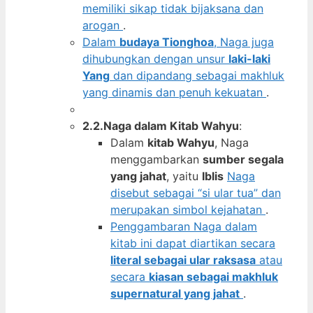
memiliki sikap tidak bijaksana dan
arogan
.
Dalam
budaya Tionghoa
, Naga juga
dihubungkan dengan unsur
laki-laki
Yang
dan dipandang sebagai makhluk
yang dinamis dan penuh kekuatan
.
2.2.Naga dalam Kitab Wahyu
:
Dalam
kitab Wahyu
, Naga
menggambarkan
sumber segala
yang jahat
, yaitu
Iblis
Naga
disebut sebagai “si ular tua” dan
merupakan simbol kejahatan
.
Penggambaran Naga dalam
kitab ini dapat diartikan secara
literal sebagai ular raksasa
atau
secara
kiasan sebagai makhluk
supernatural yang jahat
.