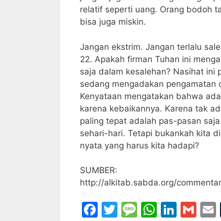
relatif seperti uang. Orang bodoh 
bisa juga miskin.
Jangan ekstrim. Jangan terlalu sale
22. Apakah firman Tuhan ini menga
saja dalam kesalehan? Nasihat ini
sedang mengadakan pengamatan dari 
Kenyataan mengatakan bahwa ada y
karena kebaikannya. Karena tak ad
paling tepat adalah pas-pasan saja.
sehari-hari. Tetapi bukankah kita d
nyata yang harus kita hadapi?
SUMBER:
http://alkitab.sabda.org/comment
F
T
M
W
Li
G