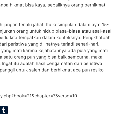
tanpa hikmat bisa kaya, sebaliknya orang berhikmat
h jangan terlalu jahat. Itu kesimpulan dalam ayat 15-
njurkan orang untuk hidup biasa-biasa atau asal-asal
 perlu kita tempatkan dalam konteksnya. Pengkhotbah
peristiwa yang dilihatnya terjadi sehari-hari.
ang mati karena kejahatannya ada pula yang mati
a satu orang pun yang bisa baik sempurna, maka
 Ingat itu adalah hasil pengamatan dari peristiwa
ipanggil untuk saleh dan berhikmat apa pun resiko
ary.php?book=21&chapter=7&verse=10
E
T