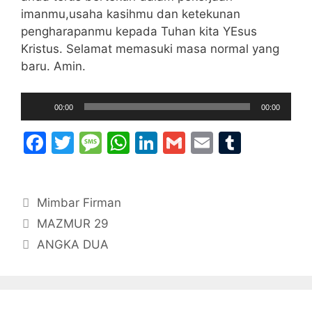
imanmu,usaha kasihmu dan ketekunan
pengharapanmu kepada Tuhan kita YEsus
Kristus. Selamat memasuki masa normal yang
baru. Amin.
Audio
00:00
00:00
Player
F
T
M
W
Li
G
E
T
a
w
e
h
n
m
m
u
c
itt
s
at
k
ai
ai
m
Categories
Mimbar Firman
e
er
s
s
e
l
l
bl
MAZMUR 29
b
a
A
dI
r
ANGKA DUA
o
g
p
n
o
e
p
k