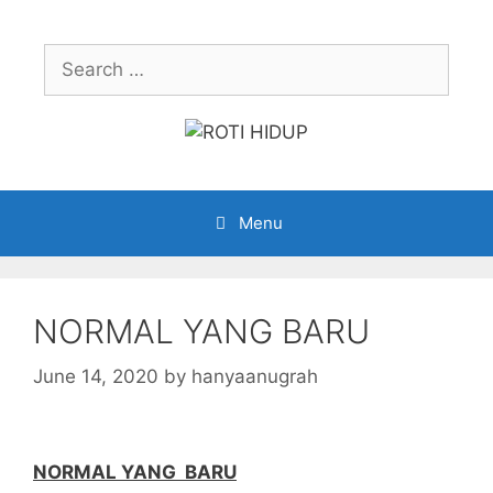
Skip
to
Search
content
for:
Menu
NORMAL YANG BARU
June 14, 2020
by
hanyaanugrah
NORMAL YANG BARU