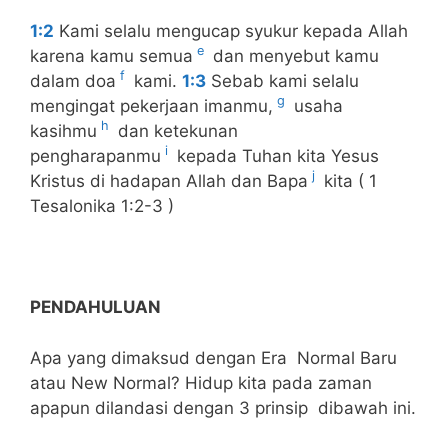
1:2
Kami selalu mengucap syukur kepada Allah
e
karena kamu semua
dan menyebut kamu
f
dalam doa
kami.
1:3
Sebab kami selalu
g
mengingat pekerjaan imanmu,
usaha
h
kasihmu
dan ketekunan
i
pengharapanmu
kepada Tuhan kita Yesus
j
Kristus di hadapan Allah dan Bapa
kita ( 1
Tesalonika 1:2-3 )
PENDAHULUAN
Apa yang dimaksud dengan Era Normal Baru
atau New Normal? Hidup kita pada zaman
apapun dilandasi dengan 3 prinsip dibawah ini.