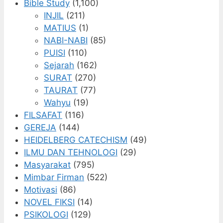
Bible Study
(1,100)
INJIL
(211)
MATIUS
(1)
NABI-NABI
(85)
PUISI
(110)
Sejarah
(162)
SURAT
(270)
TAURAT
(77)
Wahyu
(19)
FILSAFAT
(116)
GEREJA
(144)
HEIDELBERG CATECHISM
(49)
ILMU DAN TEHNOLOGI
(29)
Masyarakat
(795)
Mimbar Firman
(522)
Motivasi
(86)
NOVEL FIKSI
(14)
PSIKOLOGI
(129)