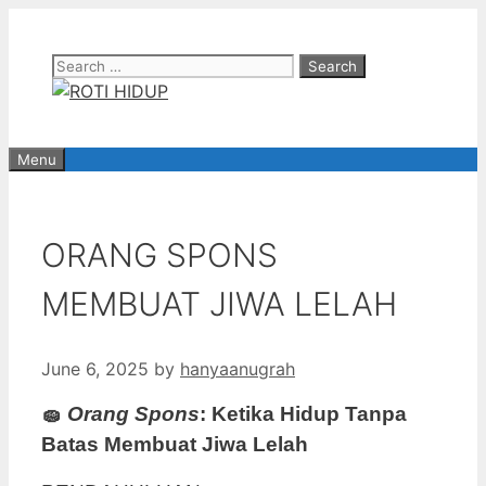
Skip
to
Search
content
for:
Menu
ORANG SPONS
MEMBUAT JIWA LELAH
June 6, 2025
by
hanyaanugrah
🧽
Orang Spons
: Ketika Hidup Tanpa
Batas Membuat Jiwa Lelah