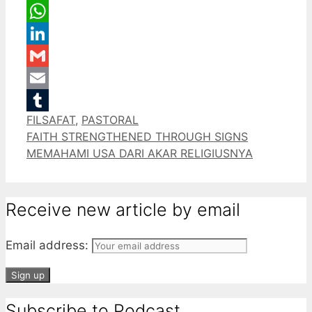
Message
WhatsApp
LinkedIn
Gmail
Email
Categories
FILSAFAT
,
PASTORAL
Tumblr
FAITH STRENGTHENED THROUGH SIGNS
MEMAHAMI USA DARI AKAR RELIGIUSNYA
Receive new article by email
Email address:
Subscribe to Podcast