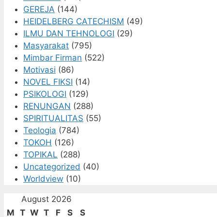
GEREJA
(144)
HEIDELBERG CATECHISM
(49)
ILMU DAN TEHNOLOGI
(29)
Masyarakat
(795)
Mimbar Firman
(522)
Motivasi
(86)
NOVEL FIKSI
(14)
PSIKOLOGI
(129)
RENUNGAN
(288)
SPIRITUALITAS
(55)
Teologia
(784)
TOKOH
(126)
TOPIKAL
(288)
Uncategorized
(40)
Worldview
(10)
August 2026
M
T
W
T
F
S
S