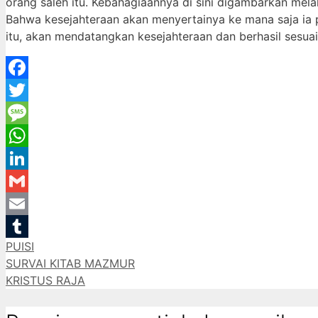
orang saleh itu. Kebahagiaannya di sini digambarkan mela
Bahwa kesejahteraan akan menyertainya ke mana saja ia p
itu, akan mendatangkan kesejahteraan dan berhasil sesu
Facebook
Twitter
Message
WhatsApp
LinkedIn
Gmail
Email
Categories
PUISI
Tumblr
SURVAI KITAB MAZMUR
KRISTUS RAJA