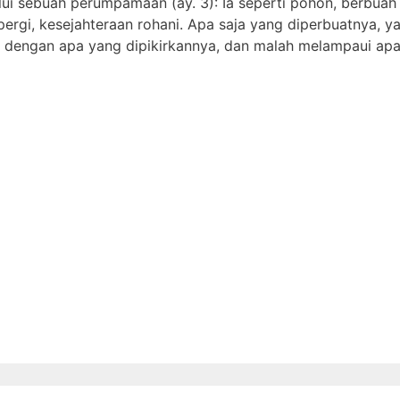
lui sebuah perumpamaan (ay. 3): Ia seperti pohon, berbuah
ergi, kesejahteraan rohani. Apa saja yang diperbuatnya, 
ai dengan apa yang dipikirkannya, dan malah melampaui ap