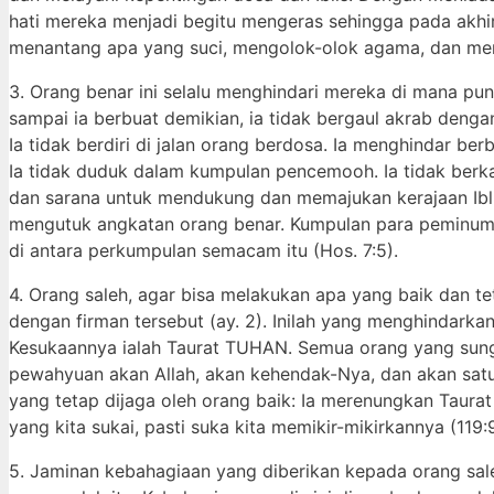
hati mereka menjadi begitu mengeras sehingga pada ak
menantang apa yang suci, mengolok-olok agama, dan men
3. Orang benar ini selalu menghindari mereka di mana pu
sampai ia berbuat demikian, ia tidak bergaul akrab denga
Ia tidak berdiri di jalan orang berdosa. Ia menghindar be
Ia tidak duduk dalam kumpulan pencemooh. Ia tidak berka
dan sarana untuk mendukung dan memajukan kerajaan Ibli
mengutuk angkatan orang benar. Kumpulan para peminum 
di antara perkumpulan semacam itu (Hos. 7:5).
4. Orang saleh, agar bisa melakukan apa yang baik dan t
dengan firman tersebut (ay. 2). Inilah yang menghindar
Kesukaannya ialah Taurat TUHAN. Semua orang yang sung
pewahyuan akan Allah, akan kehendak-Nya, dan akan satu
yang tetap dijaga oleh orang baik: Ia merenungkan Taura
yang kita sukai, pasti suka kita memikir-mikirkannya (119:
5. Jaminan kebahagiaan yang diberikan kepada orang saleh