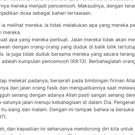
hirnya mereka menjadi pencemooh. Maksudnya, dengan ter
jadikan dosa sebagai bahan tertawaan.
n ia melihat mereka. Ia tidak melakukan apa yang mereka p
n mereka.
rbuat apa yang mereka perbuat. Jalan mereka tidak akan men
wan dengan orang-orang yang duduk di balik bilik tertutup
s. Ia juga tidak duduk bersama mereka yang secara teran
adalah kumpulan pencemooh (69:13). Berbahagialah orang
etap melekat padanya, berserah pada bimbingan firman All
kannya dari jalan orang fasik dan menguatkannya saat mel
guh senang dengan adanya Allah pasti sangat senang den
-satunya jalan menuju kebahagiaan di dalam Dia. Pengenal
t itu siang dan malam. Dengan ini tampak bahwa ia bersuka
97).
, dan kepastian ini seharusnya mendorong diri kita untuk 