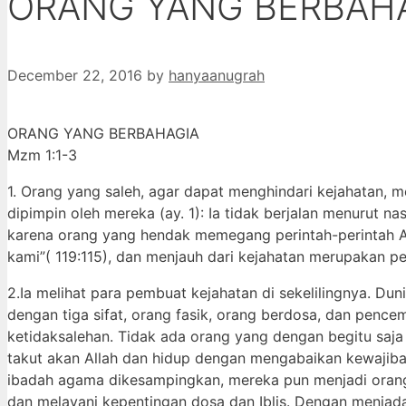
ORANG YANG BERBAH
December 22, 2016
by
hanyaanugrah
ORANG YANG BERBAHAGIA
Mzm 1:1-3
1. Orang yang saleh, agar dapat menghindari kejahatan,
dipimpin oleh mereka (ay. 1): Ia tidak berjalan menurut nas
karena orang yang hendak memegang perintah-perintah Al
kami”( 119:115), dan menjauh dari kejahatan merupakan p
2.Ia melihat para pembuat kejahatan di sekelilingnya. Du
dengan tiga sifat, orang fasik, orang berdosa, dan penc
ketidaksalehan. Tidak ada orang yang dengan begitu saj
takut akan Allah dan hidup dengan mengabaikan kewajiban
ibadah agama dikesampingkan, mereka pun menjadi oran
dan melayani kepentingan dosa dan Iblis. Dengan meniada