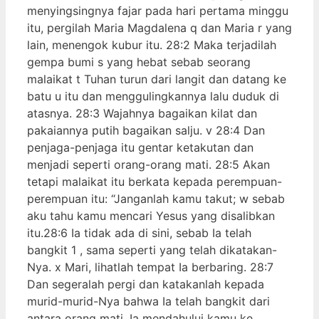
menyingsingnya fajar pada hari pertama minggu
itu, pergilah Maria Magdalena q dan Maria r yang
lain, menengok kubur itu. 28:2 Maka terjadilah
gempa bumi s yang hebat sebab seorang
malaikat t Tuhan turun dari langit dan datang ke
batu u itu dan menggulingkannya lalu duduk di
atasnya. 28:3 Wajahnya bagaikan kilat dan
pakaiannya putih bagaikan salju. v 28:4 Dan
penjaga-penjaga itu gentar ketakutan dan
menjadi seperti orang-orang mati. 28:5 Akan
tetapi malaikat itu berkata kepada perempuan-
perempuan itu: “Janganlah kamu takut; w sebab
aku tahu kamu mencari Yesus yang disalibkan
itu.28:6 Ia tidak ada di sini, sebab Ia telah
bangkit 1 , sama seperti yang telah dikatakan-
Nya. x Mari, lihatlah tempat Ia berbaring. 28:7
Dan segeralah pergi dan katakanlah kepada
murid-murid-Nya bahwa Ia telah bangkit dari
antara orang mati. Ia mendahului kamu ke