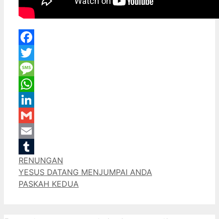
Facebook
Twitter
Message
WhatsApp
LinkedIn
Gmail
Email
Categories
RENUNGAN
Tumblr
YESUS DATANG MENJUMPAI ANDA
PASKAH KEDUA