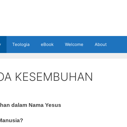
y
Teologia
eBook
Welcome
About
OA KESEMBUHAN
uhan dalam Nama Yesus
 Manusia?