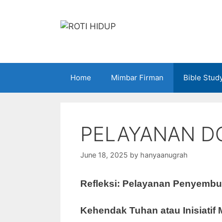
Skip
to
content
Home
Mimbar Firman
Bible Stud
PELAYANAN D
June 18, 2025
by
hanyaanugrah
Refleksi: Pelayanan Penyemb
Kehendak Tuhan atau Inisiatif