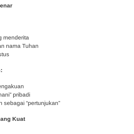
Benar
 menderita
kan nama Tuhan
stus
:
pengakuan
ani” pribadi
sebagai “pertunjukan”
ang Kuat