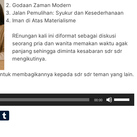
Godaan Zaman Modern
Jalan Pemulihan: Syukur dan Kesederhanaan
Iman di Atas Materialisme
REnungan kali ini diformat sebagai diskusi
seorang pria dan wanita memakan waktu agak
panjang sehingga diminta kesabaran sdr sdr
mengikutinya.
n untuk membagikannya kepada sdr sdr teman yang lain.
Use
00:00
Up/Down
E
T
Arrow
keys
m
u
to
ai
m
increase