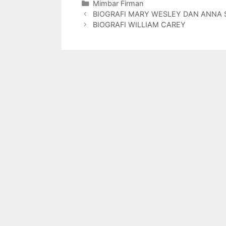
Categories
Mimbar Firman
e
er
s
s
e
l
l
BIOGRAFI MARY WESLEY DAN ANNA 
b
a
A
dI
BIOGRAFI WILLIAM CAREY
o
g
p
n
o
e
p
k