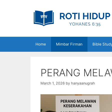
Skip
to
content
Home
Mimbar Firman
Bible Stud
PERANG MELA
March 1, 2026
by
hanyaanugrah