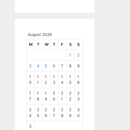
August 2026
M
T
W
T
F
S
S
1
2
3
4
5
6
7
8
9
1
1
1
1
1
1
1
0
1
2
3
4
5
6
1
1
1
2
2
2
2
7
8
9
0
1
2
3
2
2
2
2
2
2
3
4
5
6
7
8
9
0
3