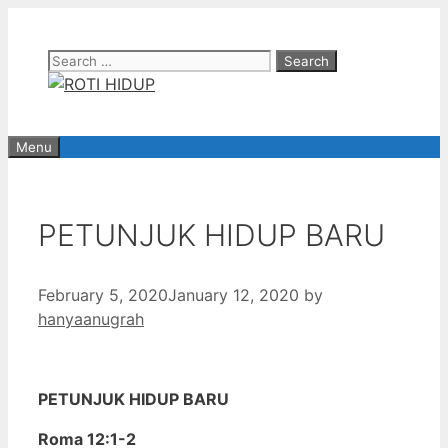
Skip
to
Search
content
for:
Menu
PETUNJUK HIDUP BARU
February 5, 2020
January 12, 2020
by
hanyaanugrah
PETUNJUK HIDUP BARU
Roma 12:1-2