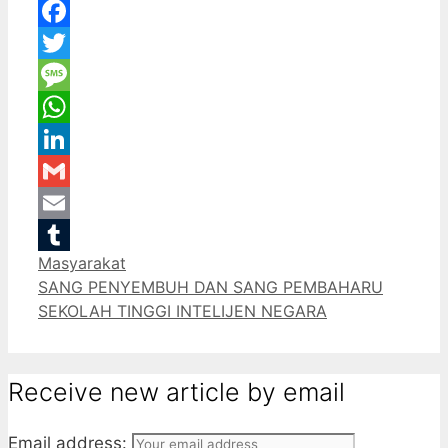
Facebook
Twitter
Message
WhatsApp
LinkedIn
Gmail
Email
Categories
Masyarakat
Tumblr
SANG PENYEMBUH DAN SANG PEMBAHARU
SEKOLAH TINGGI INTELIJEN NEGARA
Receive new article by email
Email address: