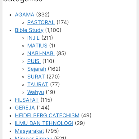
AGAMA
(332)
PASTORAL
(174)
Bible Study
(1,100)
INJIL
(211)
MATIUS
(1)
NABI-NABI
(85)
PUISI
(110)
Sejarah
(162)
SURAT
(270)
TAURAT
(77)
Wahyu
(19)
FILSAFAT
(115)
GEREJA
(144)
HEIDELBERG CATECHISM
(49)
ILMU DAN TEHNOLOGI
(29)
Masyarakat
(795)
Mimbar Firman
(521)