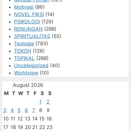
Motivasi
(86)
NOVEL FIKSI
(14)
PSIKOLOGI
(129)
RENUNGAN
(288)
SPIRITUALITAS
(55)
Teologia
(783)
TOKOH
(126)
TOPIKAL
(288)
Uncategorized
(40)
Worldview
(10)
August 2026
M
T
W
T
F
S
S
1
2
3
4
5
6
7
8
9
10
11
12
13
14
15
16
17
18
19
20
21
22
23