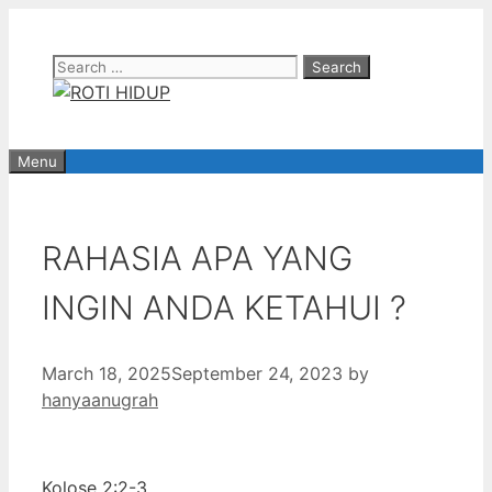
Skip
to
Search
content
for:
Menu
RAHASIA APA YANG
INGIN ANDA KETAHUI ?
March 18, 2025
September 24, 2023
by
hanyaanugrah
Kolose 2:2-3