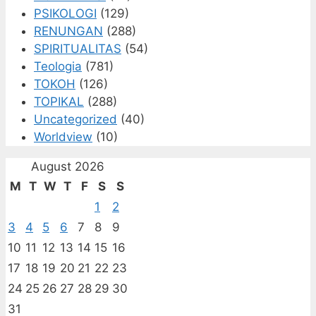
PSIKOLOGI
(129)
RENUNGAN
(288)
SPIRITUALITAS
(54)
Teologia
(781)
TOKOH
(126)
TOPIKAL
(288)
Uncategorized
(40)
Worldview
(10)
August 2026
M
T
W
T
F
S
S
1
2
3
4
5
6
7
8
9
10
11
12
13
14
15
16
17
18
19
20
21
22
23
24
25
26
27
28
29
30
31