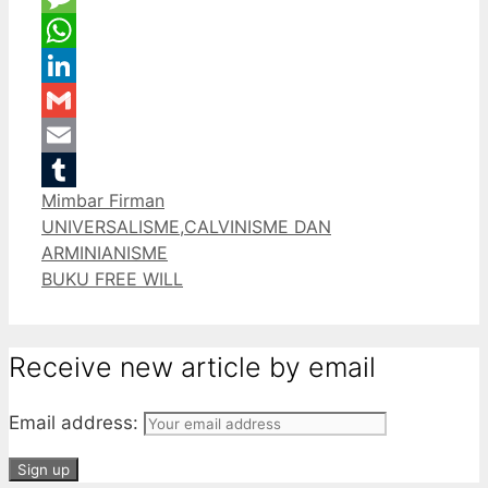
Message
WhatsApp
LinkedIn
Gmail
Email
Categories
Mimbar Firman
Tumblr
UNIVERSALISME,CALVINISME DAN
ARMINIANISME
BUKU FREE WILL
Receive new article by email
Email address: