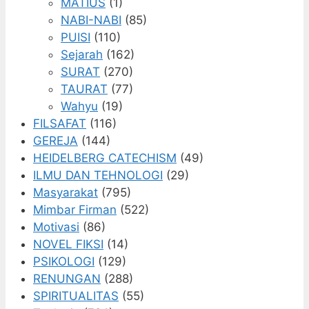
MATIUS
(1)
NABI-NABI
(85)
PUISI
(110)
Sejarah
(162)
SURAT
(270)
TAURAT
(77)
Wahyu
(19)
FILSAFAT
(116)
GEREJA
(144)
HEIDELBERG CATECHISM
(49)
ILMU DAN TEHNOLOGI
(29)
Masyarakat
(795)
Mimbar Firman
(522)
Motivasi
(86)
NOVEL FIKSI
(14)
PSIKOLOGI
(129)
RENUNGAN
(288)
SPIRITUALITAS
(55)