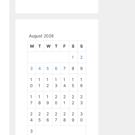
August 2026
M
T
W
T
F
S
S
1
2
3
4
5
6
7
8
9
1
1
1
1
1
1
1
0
1
2
3
4
5
6
1
1
1
2
2
2
2
7
8
9
0
1
2
3
2
2
2
2
2
2
3
4
5
6
7
8
9
0
3