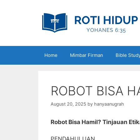
Skip
to
content
Home
Mimbar Firman
Bible Stud
ROBOT BISA H
August 20, 2025
by
hanyaanugrah
Robot Bisa Hamil? Tinjauan Etik
PENDAHULUAN