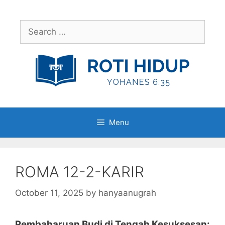
Skip
to
Search
content
for:
Menu
ROMA 12-2-KARIR
October 11, 2025
by
hanyaanugrah
Pembaharuan Budi di Tengah Kesuksesan: