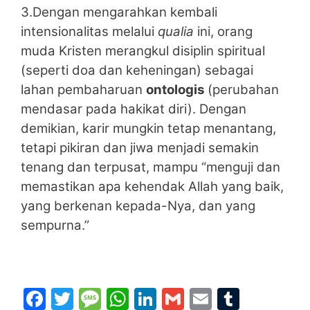
3.Dengan mengarahkan kembali
intensionalitas melalui
qualia
ini, orang
muda Kristen merangkul disiplin spiritual
(seperti doa dan keheningan) sebagai
lahan pembaharuan
ontologis
(perubahan
mendasar pada hakikat diri). Dengan
demikian, karir mungkin tetap menantang,
tetapi pikiran dan jiwa menjadi semakin
tenang dan terpusat, mampu “menguji dan
memastikan apa kehendak Allah yang baik,
yang berkenan kepada-Nya, dan yang
sempurna.”
F
T
M
W
Li
G
E
T