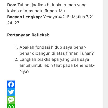
Doa:
Tuhan, jadikan hidupku rumah yang
kokoh di atas batu firman-Mu.
Bacaan Lengkap:
Yesaya 4:2–6; Matius 7:21,
24–27
Pertanyaan Refleksi:
Apakah fondasi hidup saya benar-
benar dibangun di atas firman Tuhan?
Langkah praktis apa yang bisa saya
ambil untuk lebih taat pada kehendak-
Nya?
F
a
T
c
w
M