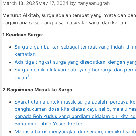
March 18, 2025
May 17, 2024
by
hanyaanugrah
Menurut Alkitab, surga adalah tempat yang nyata dan pen
bagaimana seseorang bisa masuk ke sana, dan kapan:
1.Keadaan Surga:
Surga digambarkan sebagai tempat yang indah, di man
kematian.
Ada tiga tingkat surga yang disebutkan, dengan yan
Surga memiliki kilauan batu yang berharga dan perm
1
bulan
.
2.Bagaimana Masuk ke Surga:
Syarat utama untuk masuk surga adalah percaya kep
penghukuman dosa kita diatas kayu salib, melaluiY
kepada Roh Kudus yang berdiam didalam diri kita 
Bapa dan Tuhan Yesus Kristus.
Manusia harus menyangkal diri sendiri, memikul sali