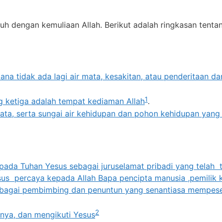
uh dengan kemuliaan Allah. Berikut adalah ringkasan tenta
a tidak ada lagi air mata, kesakitan, atau penderitaan da
1
g ketiga adalah tempat kediaman Allah
.
ata, serta sungai air kehidupan dan pohon kehidupan yang
ada Tuhan Yesus sebagai juruselamat pribadi yang telah 
esus percaya kepada Allah Bapa pencipta manusia ,pemilik
sebagai pembimbing dan penuntun yang senantiasa mempese
2
bnya, dan mengikuti Yesus