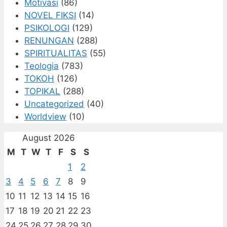
Motivasi
(86)
NOVEL FIKSI
(14)
PSIKOLOGI
(129)
RENUNGAN
(288)
SPIRITUALITAS
(55)
Teologia
(783)
TOKOH
(126)
TOPIKAL
(288)
Uncategorized
(40)
Worldview
(10)
August 2026
M
T
W
T
F
S
S
1
2
3
4
5
6
7
8
9
10
11
12
13
14
15
16
17
18
19
20
21
22
23
24
25
26
27
28
29
30