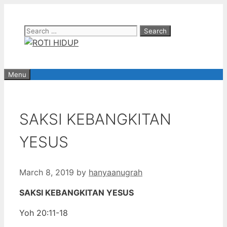
Skip
to
Search
content
for:
Menu
SAKSI KEBANGKITAN
YESUS
March 8, 2019
by
hanyaanugrah
SAKSI KEBANGKITAN YESUS
Yoh 20:11-18