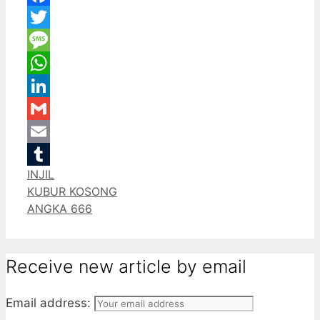
Facebook
Twitter
Message
WhatsApp
LinkedIn
Gmail
Email
Categories
INJIL
Tumblr
KUBUR KOSONG
ANGKA 666
Receive new article by email
Email address: