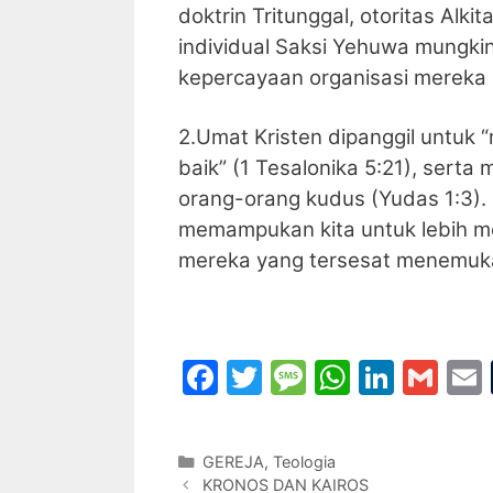
doktrin Tritunggal, otoritas Alk
individual Saksi Yehuwa mungkin
kepercayaan organisasi mereka 
2.Umat Kristen dipanggil untuk
baik” (1 Tesalonika 5:21), sert
orang-orang kudus (Yudas 1:3)
memampukan kita untuk lebih m
mereka yang tersesat menemukan
F
T
M
W
Li
G
a
w
e
h
n
m
c
itt
s
at
k
ai
Categories
GEREJA
,
Teologia
e
er
s
s
e
l
l
KRONOS DAN KAIROS