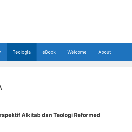
y
Teologia
eBook
Welcome
About
A
rspektif Alkitab dan Teologi Reformed