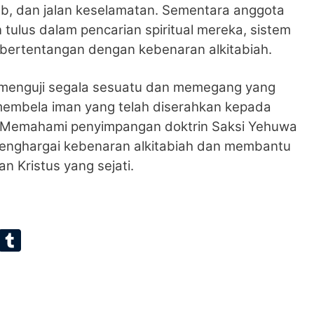
itab, dan jalan keselamatan. Sementara anggota
 tulus dalam pencarian spiritual mereka, sistem
bertentangan dengan kebenaran alkitabiah.
 “menguji segala sesuatu dan memegang yang
a membela iman yang telah diserahkan kepada
. Memahami penyimpangan doktrin Saksi Yehuwa
enghargai kebenaran alkitabiah dan membantu
 Kristus yang sejati.
E
T
m
u
ai
m
bl