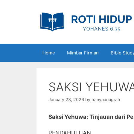
Skip
to
content
Home
Mimbar Firman
Bible Stud
SAKSI YEHUW
January 23, 2026
by
hanyaanugrah
Saksi Yehuwa: Tinjauan dari Pe
PENDAHULUAN