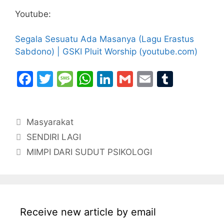
Youtube:
Segala Sesuatu Ada Masanya (Lagu Erastus
Sabdono) | GSKI Pluit Worship (youtube.com)
F
T
M
W
Li
G
E
T
a
w
e
h
n
m
m
u
c
itt
s
at
k
ai
ai
m
Categories
Masyarakat
e
er
s
s
e
l
l
bl
SENDIRI LAGI
b
a
A
dI
r
MIMPI DARI SUDUT PSIKOLOGI
o
g
p
n
o
e
p
k
Receive new article by email