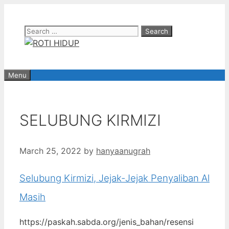
Skip
to
Search
content
for:
Menu
SELUBUNG KIRMIZI
March 25, 2022
by
hanyaanugrah
Selubung Kirmizi, Jejak-Jejak Penyaliban Al
Masih
https://paskah.sabda.org/jenis_bahan/resensi