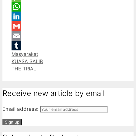
Message
WhatsApp
LinkedIn
Gmail
Email
Categories
Masyarakat
Tumblr
KUASA SALIB
THE TRIAL
Receive new article by email
Email address: