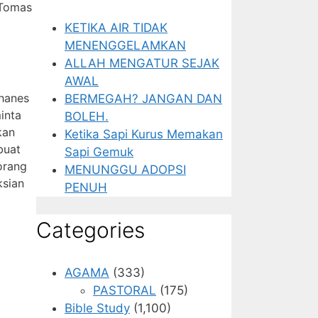
 Tomas
KETIKA AIR TIDAK
MENENGGELAMKAN
ALLAH MENGATUR SEJAK
AWAL
ohanes
BERMEGAH? JANGAN DAN
inta
BOLEH.
kan
Ketika Sapi Kurus Memakan
buat
Sapi Gemuk
orang
MENUNGGU ADOPSI
ksian
PENUH
Categories
AGAMA
(333)
PASTORAL
(175)
Bible Study
(1,100)