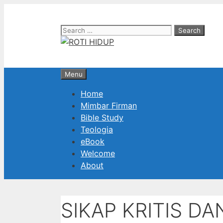
Skip
to
Search
content
for:
Menu
Home
Mimbar Firman
Bible Study
Teologia
eBook
Welcome
About
SIKAP KRITIS DA