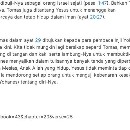
dipuji-Nya sebagai orang Israel sejati (pasal
1:47
). Bahkan
ya. Tomas juga ditantang Yesus untuk menanggalkan
ercaya dan tetap hidup dalam iman (ayat
20:27
).
omas dalam ayat
29
ditujukan kepada para pembaca Injil Y
kini. Kita tidak mungkin lagi bersikap seperti Tomas, mem
ang di tangan dan kaki serta lambung-Nya untuk membukti
anes menyajikan dalam tulisannya banyak tanda yang diper
 Mesias, Anak Allah yang hidup. Yesus tidak meminta tiap 
n Ia mendorong setiap orang untuk menguji kebenaran kesa
 Yohanes) tentang diri-Nya.
hp?book=43&chapter=20&verse=25