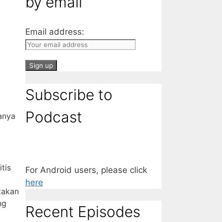
by email
Email address:
Subscribe to
Podcast
anya
tis
For Android users, please click
here
takan
ng
Recent Episodes