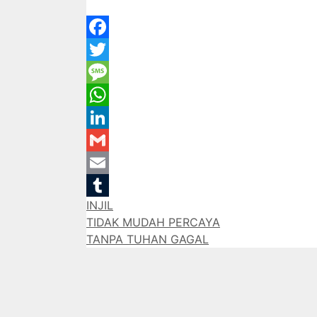
Facebook
Twitter
Message
WhatsApp
LinkedIn
Gmail
Email
Categories
INJIL
Tumblr
TIDAK MUDAH PERCAYA
TANPA TUHAN GAGAL