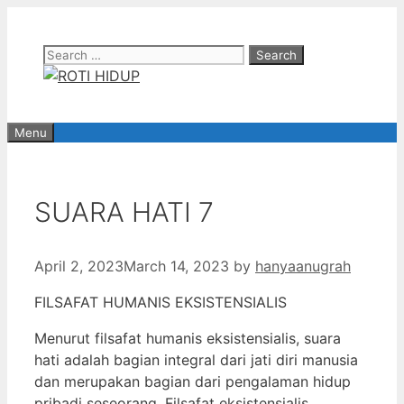
Skip
to
Search
content
for:
Menu
SUARA HATI 7
April 2, 2023
March 14, 2023
by
hanyaanugrah
FILSAFAT HUMANIS EKSISTENSIALIS
Menurut filsafat humanis eksistensialis, suara
hati adalah bagian integral dari jati diri manusia
dan merupakan bagian dari pengalaman hidup
pribadi seseorang. Filsafat eksistensialis