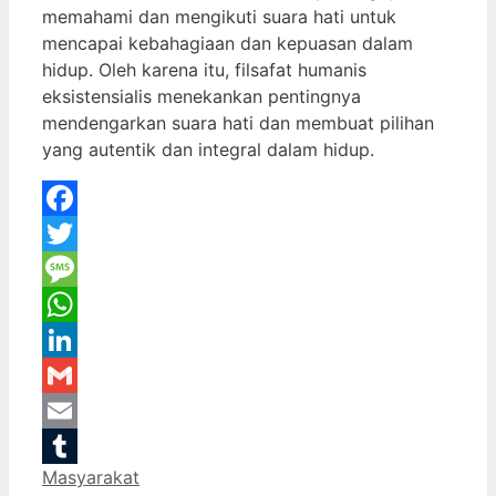
memahami dan mengikuti suara hati untuk
mencapai kebahagiaan dan kepuasan dalam
hidup. Oleh karena itu, filsafat humanis
eksistensialis menekankan pentingnya
mendengarkan suara hati dan membuat pilihan
yang autentik dan integral dalam hidup.
Facebook
Twitter
Message
WhatsApp
LinkedIn
Gmail
Email
Categories
Masyarakat
Tumblr