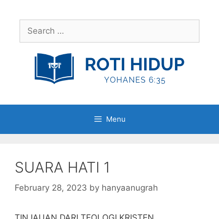
Skip
to
Search
content
for:
Menu
SUARA HATI 1
February 28, 2023
by
hanyaanugrah
TINJAUAN DARI TEOLOGI KRISTEN