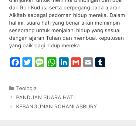
dianjurkan untuk meminta bimbingan dan doa
dari Roh Kudus, serta berpegang pada ajaran
Alkitab sebagai pedoman hidup mereka. Dalam
hal ini, suara hati yang benar akan memimpin
seseorang untuk menjalani hidup yang sesuai
dengan ajaran Tuhan dan membuat keputusan
yang baik bagi hidup mereka.
F
T
M
W
Li
G
E
T
a
w
e
h
n
m
m
u
c
itt
s
at
k
ai
ai
m
Categories
Teologia
e
er
s
s
e
l
l
bl
PANDUAN SUARA HATI
b
a
A
dI
r
KEBANGUNAN ROHANI ASBURY
o
g
p
n
o
e
p
k