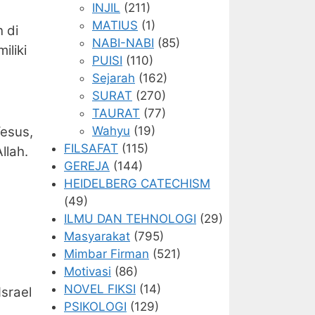
INJIL
(211)
MATIUS
(1)
 di
NABI-NABI
(85)
iliki
PUISI
(110)
Sejarah
(162)
SURAT
(270)
TAURAT
(77)
Wahyu
(19)
Yesus,
FILSAFAT
(115)
llah.
GEREJA
(144)
HEIDELBERG CATECHISM
(49)
ILMU DAN TEHNOLOGI
(29)
Masyarakat
(795)
Mimbar Firman
(521)
Motivasi
(86)
NOVEL FIKSI
(14)
srael
PSIKOLOGI
(129)