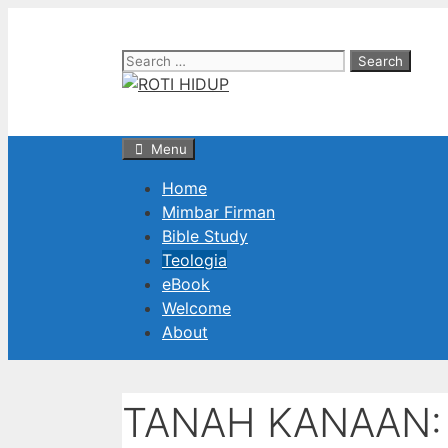
Skip
to
Search
content
for:
Menu
Home
Mimbar Firman
Bible Study
Teologia
eBook
Welcome
About
TANAH KANAAN: 