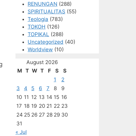
RENUNGAN
(288)
SPIRITUALITAS
(55)
Teologia
(783)
TOKOH
(126)
TOPIKAL
(288)
Uncategorized
(40)
Worldview
(10)
August 2026
g
M
T
W
T
F
S
S
1
2
3
4
5
6
7
8
9
10
11
12
13
14
15
16
17
18
19
20
21
22
23
24
25
26
27
28
29
30
31
« Jul