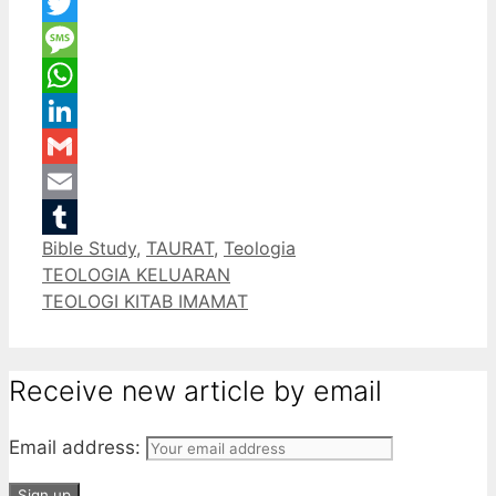
Facebook
Twitter
Message
WhatsApp
LinkedIn
Gmail
Email
Categories
Bible Study
,
TAURAT
,
Teologia
Tumblr
TEOLOGIA KELUARAN
TEOLOGI KITAB IMAMAT
Receive new article by email
Email address: