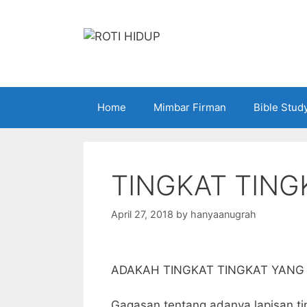
Skip
to
content
Home
Mimbar Firman
Bible Stud
TINGKAT TING
April 27, 2018
by
hanyaanugrah
ADAKAH TINGKAT TINGKAT YANG 
Gagasan tentang adanya lapisan ti