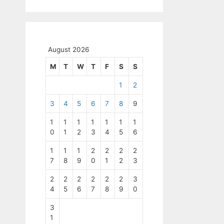
August 2026
M
T
W
T
F
S
S
1
2
3
4
5
6
7
8
9
1
1
1
1
1
1
1
0
1
2
3
4
5
6
1
1
1
2
2
2
2
7
8
9
0
1
2
3
2
2
2
2
2
2
3
4
5
6
7
8
9
0
3
1