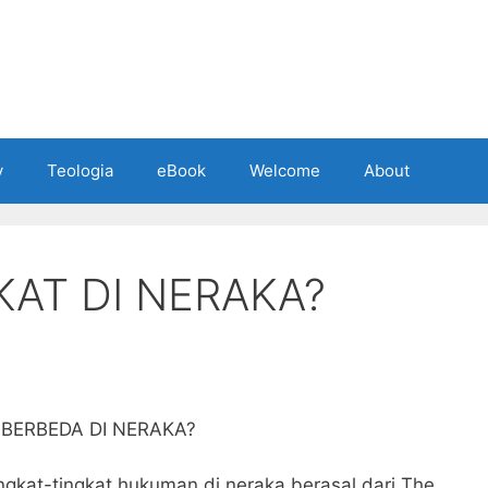
y
Teologia
eBook
Welcome
About
KAT DI NERAKA?
BERBEDA DI NERAKA?
ngkat-tingkat hukuman di neraka berasal dari The