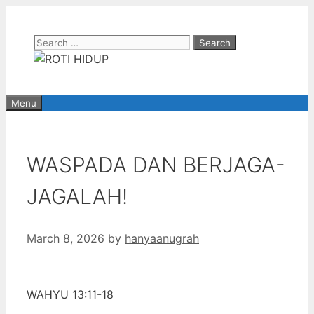
Skip
to
Search
content
for:
Menu
WASPADA DAN BERJAGA-
JAGALAH!
March 8, 2026
by
hanyaanugrah
WAHYU 13:11-18