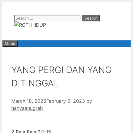
Skip
to
Search
content
for:
Menu
YANG PERGI DAN YANG
DITINGGAL
March 18, 2025
February 5, 2023
by
hanyaanugrah
2 Raja Raja 2:1-15