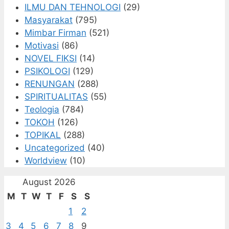
ILMU DAN TEHNOLOGI
(29)
Masyarakat
(795)
Mimbar Firman
(521)
Motivasi
(86)
NOVEL FIKSI
(14)
PSIKOLOGI
(129)
RENUNGAN
(288)
SPIRITUALITAS
(55)
Teologia
(784)
TOKOH
(126)
TOPIKAL
(288)
Uncategorized
(40)
Worldview
(10)
August 2026
M
T
W
T
F
S
S
1
2
3
4
5
6
7
8
9