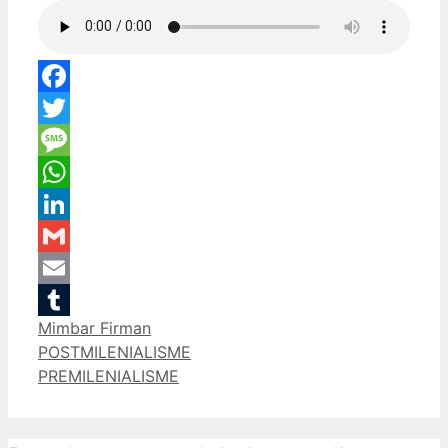
Facebook
Twitter
Message
WhatsApp
LinkedIn
Gmail
Email
Categories
Mimbar Firman
Tumblr
POSTMILENIALISME
PREMILENIALISME