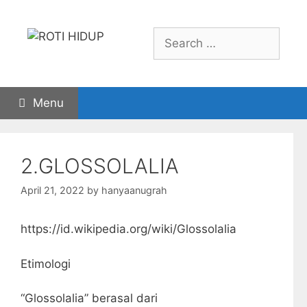
Skip
to
Search
content
for:
Menu
2.GLOSSOLALIA
April 21, 2022
by
hanyaanugrah
https://id.wikipedia.org/wiki/Glossolalia
Etimologi
“Glossolalia” berasal dari