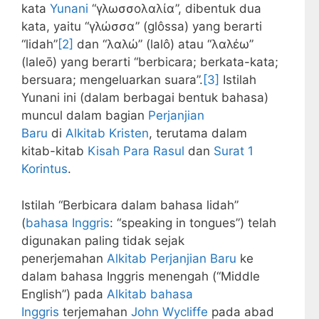
kata
Yunani
“γλωσσολαλία”, dibentuk dua
kata, yaitu “γλώσσα” (glôssa) yang berarti
“lidah”
[2]
dan “λαλώ” (lalô) atau “λαλέω”
(laleō) yang berarti “berbicara; berkata-kata;
bersuara; mengeluarkan suara”.
[3]
Istilah
Yunani ini (dalam berbagai bentuk bahasa)
muncul dalam bagian
Perjanjian
Baru
di
Alkitab
Kristen
, terutama dalam
kitab-kitab
Kisah Para Rasul
dan
Surat 1
Korintus
.
Istilah “Berbicara dalam bahasa lidah”
(
bahasa Inggris
: “speaking in tongues”) telah
digunakan paling tidak sejak
penerjemahan
Alkitab
Perjanjian Baru
ke
dalam bahasa Inggris menengah (“Middle
English”) pada
Alkitab
bahasa
Inggris
terjemahan
John Wycliffe
pada abad