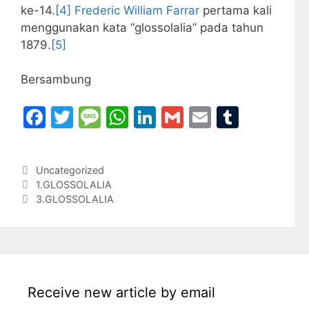
ke-14.
[4]
Frederic William Farrar
pertama kali
menggunakan kata “glossolalia” pada tahun
1879.
[5]
Bersambung
F
T
M
W
Li
G
E
T
a
w
e
h
n
m
m
u
c
itt
s
at
k
ai
ai
m
Categories
Uncategorized
e
er
s
s
e
l
l
bl
1.GLOSSOLALIA
b
a
A
dI
r
3.GLOSSOLALIA
o
g
p
n
o
e
p
k
Receive new article by email