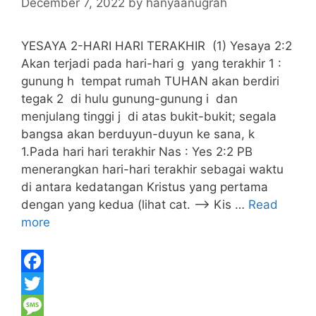
December 7, 2022
by
hanyaanugrah
YESAYA 2-HARI HARI TERAKHIR (1) Yesaya 2:2
Akan terjadi pada hari-hari g yang terakhir 1 :
gunung h tempat rumah TUHAN akan berdiri
tegak 2 di hulu gunung-gunung i dan
menjulang tinggi j di atas bukit-bukit; segala
bangsa akan berduyun-duyun ke sana, k
1.Pada hari hari terakhir Nas : Yes 2:2 PB
menerangkan hari-hari terakhir sebagai waktu
di antara kedatangan Kristus yang pertama
dengan yang kedua (lihat cat. –> Kis …
Read
more
F
a
T