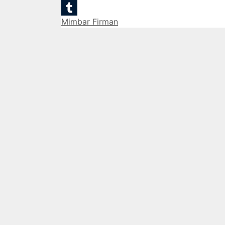
Email
Categories
Mimbar Firman
Tumblr