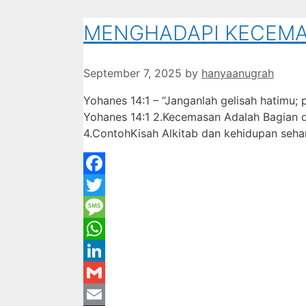
MENGHADAPI KECEMA
September 7, 2025
by
hanyaanugrah
Yohanes 14:1 – “Janganlah gelisah hatimu; 
Yohanes 14:1 2.Kecemasan Adalah Bagian d
4.ContohKisah Alkitab dan kehidupan seha
Facebook
Twitter
Message
WhatsApp
LinkedIn
Gmail