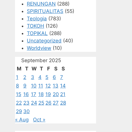
RENUNGAN
(288)
SPIRITUALITAS
(55)
Teologia
(783)
TOKOH
(126)
TOPIKAL
(288)
Uncategorized
(40)
Worldview
(10)
September 2025
M
T
W
T
F
S
S
1
2
3
4
5
6
7
8
9
10
11
12
13
14
15
16
17
18
19
20
21
22
23
24
25
26
27
28
29
30
« Aug
Oct »