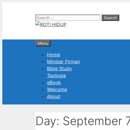
Skip
to
Search
content
for:
Menu
Home
Mimbar Firman
Bible Study
Teologia
eBook
Welcome
About
Day:
September 7