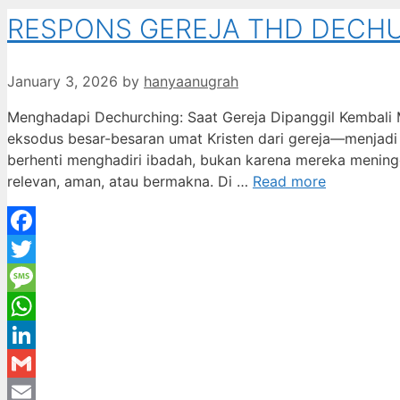
RESPONS GEREJA THD DECHU
January 3, 2026
by
hanyaanugrah
Menghadapi Dechurching: Saat Gereja Dipanggil Kembal
eksodus besar-besaran umat Kristen dari gereja—menjadi sa
berhenti menghadiri ibadah, bukan karena mereka meningg
relevan, aman, atau bermakna. Di …
Read more
Facebook
Twitter
Message
WhatsApp
LinkedIn
Gmail