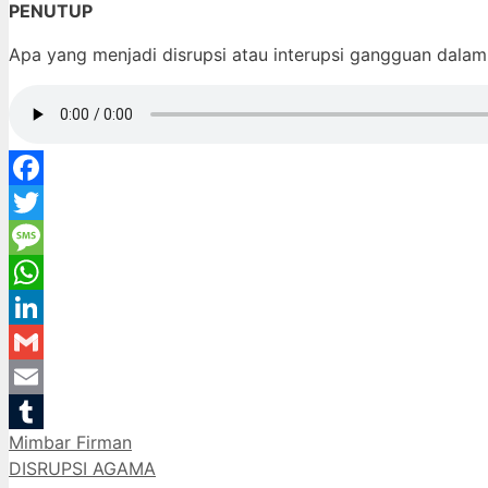
PENUTUP
Apa yang menjadi disrupsi atau interupsi gangguan dalam
Facebook
Twitter
Message
WhatsApp
LinkedIn
Gmail
Email
Categories
Mimbar Firman
Tumblr
DISRUPSI AGAMA