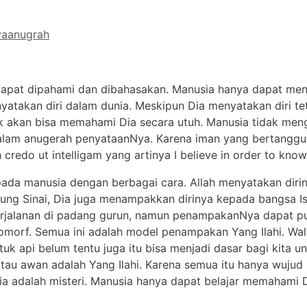
yaanugrah
k dapat dipahami dan dibahasakan. Manusia hanya dapat me
nyatakan diri dalam dunia. Meskipun Dia menyatakan diri te
ak akan bisa memahami Dia secara utuh. Manusia tidak men
 dalam anugerah penyataanNya. Karena iman yang bertangg
credo ut intelligam yang artinya I believe in order to know
kepada manusia dengan berbagai cara. Allah menyatakan diri
ung Sinai, Dia juga menampakkan dirinya kepada bangsa Is
rjalanan di padang gurun, namun penampakanNya dapat p
romorf. Semua ini adalah model penampakan Yang Ilahi. Wa
uk api belum tentu juga itu bisa menjadi dasar bagi kita u
tau awan adalah Yang Ilahi. Karena semua itu hanya wujud
ia adalah misteri. Manusia hanya dapat belajar memahami 