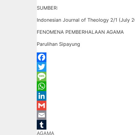
SUMBER:
Indonesian Journal of Theology 2/1 (July 2
FENOMENA PEMBERHALAAN AGAMA
Parulihan Sipayung
Facebook
Twitter
Message
WhatsApp
LinkedIn
Gmail
Email
Categories
AGAMA
Tumblr