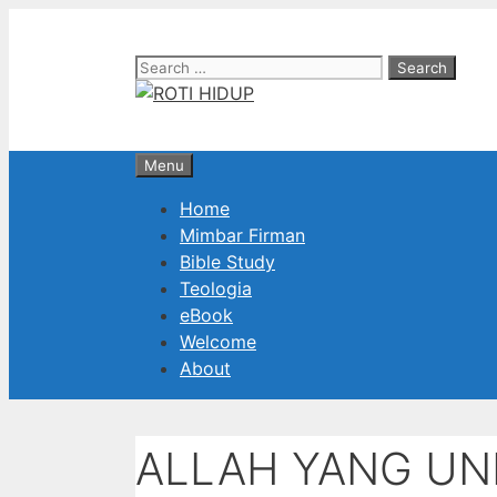
Skip
to
Search
content
for:
Menu
Home
Mimbar Firman
Bible Study
Teologia
eBook
Welcome
About
ALLAH YANG UN