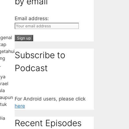
by email
Email address:
ngenal
tap
getahui
Subscribe to
ung
.
Podcast
nya
rael
ula
laupun
For Android users, please click
ntuk
here
Dia
Recent Episodes