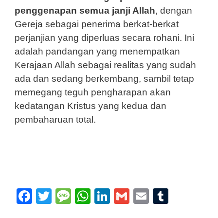
penggenapan semua janji Allah
, dengan
Gereja sebagai penerima berkat-berkat
perjanjian yang diperluas secara rohani. Ini
adalah pandangan yang menempatkan
Kerajaan Allah sebagai realitas yang sudah
ada dan sedang berkembang, sambil tetap
memegang teguh pengharapan akan
kedatangan Kristus yang kedua dan
pembaharuan total.
F
T
M
W
Li
G
E
T
a
w
e
h
n
m
m
u