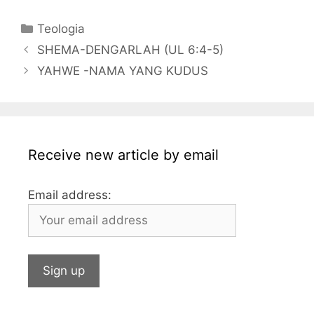
c
itt
s
at
k
ai
ai
m
Categories
Teologia
e
er
s
s
e
l
l
bl
SHEMA-DENGARLAH (UL 6:4-5)
b
a
A
dI
r
YAHWE -NAMA YANG KUDUS
o
g
p
n
o
e
p
k
Receive new article by email
Email address: