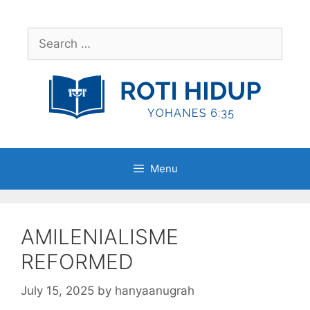
Skip
to
Search
content
for:
Menu
AMILENIALISME
REFORMED
July 15, 2025
by
hanyaanugrah