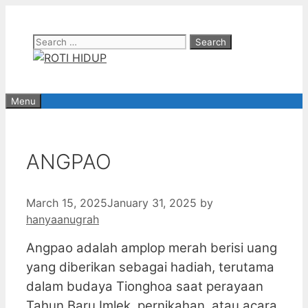
Skip
to
Search
content
for:
Menu
ANGPAO
March 15, 2025
January 31, 2025
by
hanyaanugrah
Angpao adalah amplop merah berisi uang
yang diberikan sebagai hadiah, terutama
dalam budaya Tionghoa saat perayaan
Tahun Baru Imlek, pernikahan, atau acara