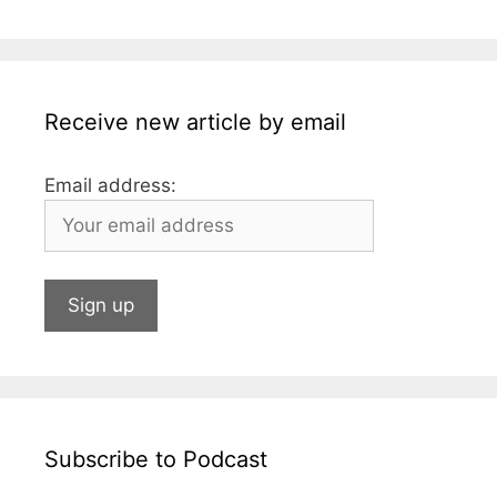
o
e
p
k
Receive new article by email
Email address:
Subscribe to Podcast