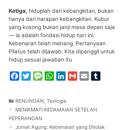
Ketiga,
hiduplah dari kebangkitan, bukan
hanya dari harapan kebangkitan. Kubur
yang kosong bukan janji masa depan saja
— ia adalah fondasi hidup hari ini.
Kebenaran telah menang. Pertanyaan
Pilatus telah dijawab. Kita dipanggil untuk
hidup sesuai jawaban itu
F
T
M
W
Li
G
E
T
a
w
e
h
n
m
m
u
c
itt
s
at
k
ai
ai
m
Categories
RENUNGAN
e
er
s
,
Teologia
s
e
l
l
bl
MENIKMATI KEDAMAIAN SETELAH
b
a
A
dI
r
PEPERANGAN
o
g
p
n
Jumat Agung: Kebenaran yang Ditolak