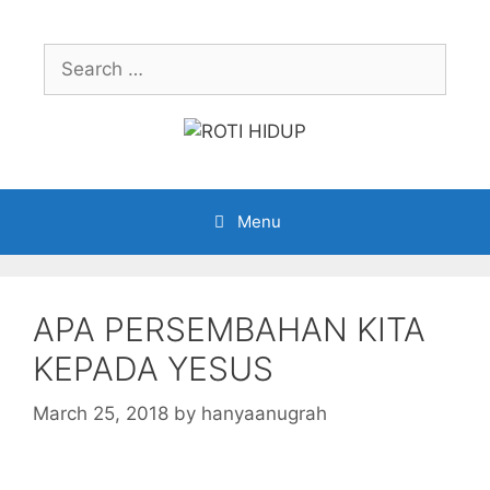
Skip
to
Search
content
for:
Menu
APA PERSEMBAHAN KITA
KEPADA YESUS
March 25, 2018
by
hanyaanugrah