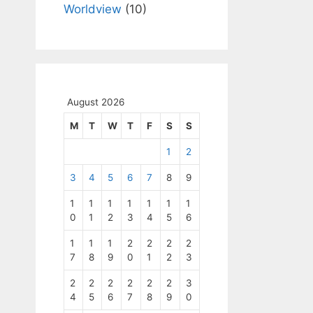
Worldview
(10)
August 2026
M
T
W
T
F
S
S
1
2
3
4
5
6
7
8
9
1
1
1
1
1
1
1
0
1
2
3
4
5
6
1
1
1
2
2
2
2
7
8
9
0
1
2
3
2
2
2
2
2
2
3
4
5
6
7
8
9
0