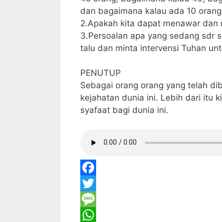
dan bagaimana kalau ada 10 orang
2.Apakah kita dapat menawar dan 
3.Persoalan apa yang sedang sdr s
talu dan minta intervensi Tuhan un
PENUTUP
Sebagai orang orang yang telah di
kejahatan dunia ini. Lebih dari it
syafaat bagi dunia ini.
F
a
T
c
w
M