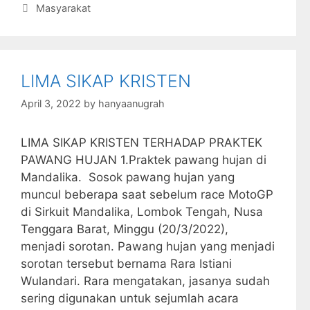
c
itt
s
at
k
ai
ai
m
Categories
Masyarakat
e
er
s
s
e
l
l
bl
b
a
A
dI
r
o
g
p
n
LIMA SIKAP KRISTEN
o
e
p
April 3, 2022
by
hanyaanugrah
k
LIMA SIKAP KRISTEN TERHADAP PRAKTEK
PAWANG HUJAN 1.Praktek pawang hujan di
Mandalika. Sosok pawang hujan yang
muncul beberapa saat sebelum race MotoGP
di Sirkuit Mandalika, Lombok Tengah, Nusa
Tenggara Barat, Minggu (20/3/2022),
menjadi sorotan. Pawang hujan yang menjadi
sorotan tersebut bernama Rara Istiani
Wulandari. Rara mengatakan, jasanya sudah
sering digunakan untuk sejumlah acara