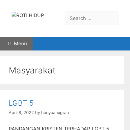
Skip
to
Search
content
for:
Menu
Masyarakat
LGBT 5
April 8, 2022
by
hanyaanugrah
PANDANGAN KRISTEN TERHADAP LGBT 5