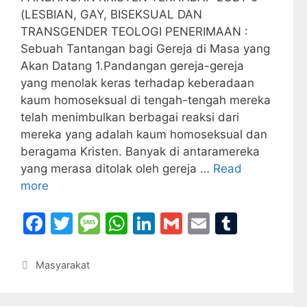
(LESBIAN, GAY, BISEKSUAL DAN
TRANSGENDER TEOLOGI PENERIMAAN :
Sebuah Tantangan bagi Gereja di Masa yang
Akan Datang 1.Pandangan gereja-gereja
yang menolak keras terhadap keberadaan
kaum homoseksual di tengah-tengah mereka
telah menimbulkan berbagai reaksi dari
mereka yang adalah kaum homoseksual dan
beragama Kristen. Banyak di antaramereka
yang merasa ditolak oleh gereja …
Read
more
F
T
M
W
Li
G
E
T
a
w
e
h
n
m
m
u
c
itt
s
at
k
ai
ai
m
Categories
Masyarakat
e
er
s
s
e
l
l
bl