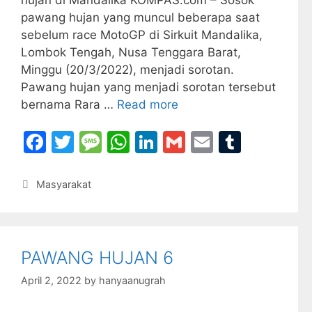
pawang hujan yang muncul beberapa saat
sebelum race MotoGP di Sirkuit Mandalika,
Lombok Tengah, Nusa Tenggara Barat,
Minggu (20/3/2022), menjadi sorotan.
Pawang hujan yang menjadi sorotan tersebut
bernama Rara …
Read more
F
T
M
W
Li
G
E
T
a
w
e
h
n
m
m
u
c
itt
s
at
k
ai
ai
m
Categories
Masyarakat
e
er
s
s
e
l
l
bl
b
a
A
dI
r
o
g
p
n
PAWANG HUJAN 6
o
e
p
April 2, 2022
by
hanyaanugrah
k