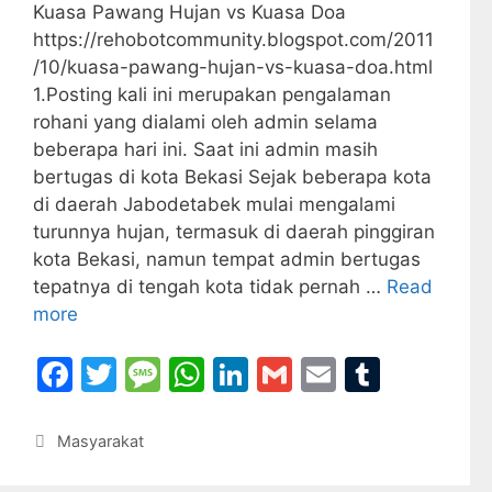
Kuasa Pawang Hujan vs Kuasa Doa
https://rehobotcommunity.blogspot.com/2011
/10/kuasa-pawang-hujan-vs-kuasa-doa.html
1.Posting kali ini merupakan pengalaman
rohani yang dialami oleh admin selama
beberapa hari ini. Saat ini admin masih
bertugas di kota Bekasi Sejak beberapa kota
di daerah Jabodetabek mulai mengalami
turunnya hujan, termasuk di daerah pinggiran
kota Bekasi, namun tempat admin bertugas
tepatnya di tengah kota tidak pernah …
Read
more
F
T
M
W
Li
G
E
T
a
w
e
h
n
m
m
u
c
itt
s
at
k
ai
ai
m
Categories
Masyarakat
e
er
s
s
e
l
l
bl