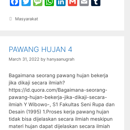
F
T
M
W
Li
G
E
T
a
w
e
h
n
m
m
u
c
itt
s
at
k
ai
ai
m
Categories
Masyarakat
e
er
s
s
e
l
l
bl
b
a
A
dI
r
o
g
p
n
PAWANG HUJAN 4
o
e
p
March 31, 2022
by
hanyaanugrah
k
Bagaimana seorang pawang hujan bekerja
jika dikaji secara ilmiah?
https://id.quora.com/Bagaimana-seorang-
pawang-hujan-bekerja-jika-dikaji-secara-
ilmiah Y Wibowo-, S1 Fakultas Seni Rupa dan
Desain (1995) 1.Proses kerja pawang hujan
tidak bisa dijelaskan secara ilmiah meskipun
materi hujan dapat dijelaskan secara ilmiah