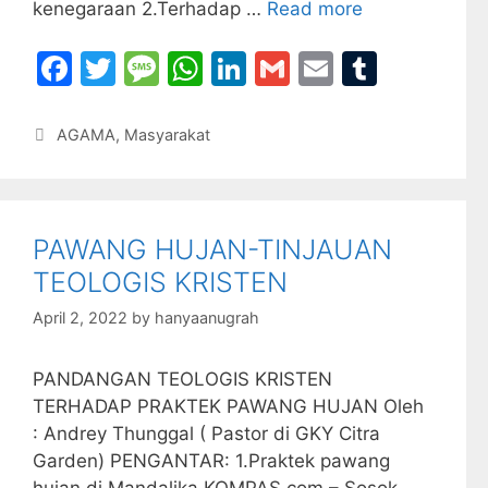
kenegaraan 2.Terhadap …
Read more
F
T
M
W
Li
G
E
T
a
w
e
h
n
m
m
u
c
itt
s
at
k
ai
ai
m
Categories
AGAMA
,
Masyarakat
e
er
s
s
e
l
l
bl
b
a
A
dI
r
o
g
p
n
PAWANG HUJAN-TINJAUAN
o
e
p
TEOLOGIS KRISTEN
k
April 2, 2022
by
hanyaanugrah
PANDANGAN TEOLOGIS KRISTEN
TERHADAP PRAKTEK PAWANG HUJAN Oleh
: Andrey Thunggal ( Pastor di GKY Citra
Garden) PENGANTAR: 1.Praktek pawang
hujan di Mandalika KOMPAS.com – Sosok