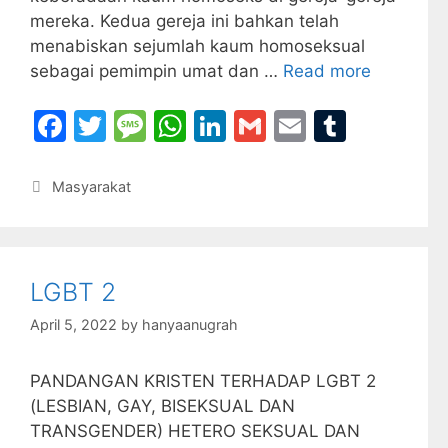
mereka. Kedua gereja ini bahkan telah
menabiskan sejumlah kaum homoseksual
sebagai pemimpin umat dan …
Read more
F
T
M
W
Li
G
E
T
a
w
e
h
n
m
m
u
c
itt
s
at
k
ai
ai
m
Categories
Masyarakat
e
er
s
s
e
l
l
bl
b
a
A
dI
r
o
g
p
n
LGBT 2
o
e
p
April 5, 2022
by
hanyaanugrah
k
PANDANGAN KRISTEN TERHADAP LGBT 2
(LESBIAN, GAY, BISEKSUAL DAN
TRANSGENDER) HETERO SEKSUAL DAN