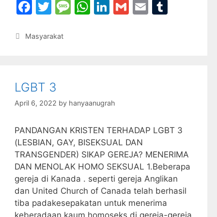
F
T
M
W
Li
G
E
T
a
w
e
h
n
m
m
u
c
itt
s
at
k
ai
ai
m
Categories
Masyarakat
e
er
s
s
e
l
l
bl
b
a
A
dI
r
o
g
p
n
LGBT 3
o
e
p
April 6, 2022
by
hanyaanugrah
k
PANDANGAN KRISTEN TERHADAP LGBT 3
(LESBIAN, GAY, BISEKSUAL DAN
TRANSGENDER) SIKAP GEREJA? MENERIMA
DAN MENOLAK HOMO SEKSUAL 1.Beberapa
gereja di Kanada . seperti gereja Anglikan
dan United Church of Canada telah berhasil
tiba padakesepakatan untuk menerima
keberadaan kaum homoseks di gereja-gereja