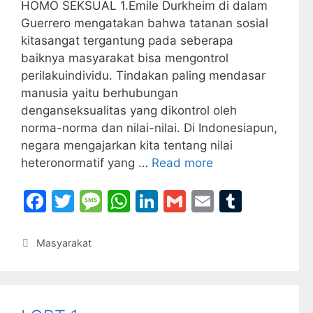
HOMO SEKSUAL 1.Emile Durkheim di dalam
Guerrero mengatakan bahwa tatanan sosial
kitasangat tergantung pada seberapa
baiknya masyarakat bisa mengontrol
perilakuindividu. Tindakan paling mendasar
manusia yaitu berhubungan
denganseksualitas yang dikontrol oleh
norma-norma dan nilai-nilai. Di Indonesiapun,
negara mengajarkan kita tentang nilai
heteronormatif yang …
Read more
F
T
M
W
Li
G
E
T
a
w
e
h
n
m
m
u
c
itt
s
at
k
ai
ai
m
Categories
Masyarakat
e
er
s
s
e
l
l
bl
b
a
A
dI
r
o
g
p
n