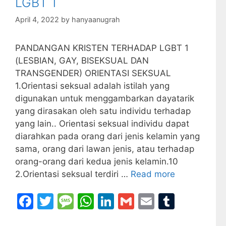
LGBT 1
o
e
p
April 4, 2022
by
hanyaanugrah
k
PANDANGAN KRISTEN TERHADAP LGBT 1
(LESBIAN, GAY, BISEKSUAL DAN
TRANSGENDER) ORIENTASI SEKSUAL
1.Orientasi seksual adalah istilah yang
digunakan untuk menggambarkan dayatarik
yang dirasakan oleh satu individu terhadap
yang lain.. Orientasi seksual individu dapat
diarahkan pada orang dari jenis kelamin yang
sama, orang dari lawan jenis, atau terhadap
orang-orang dari kedua jenis kelamin.10
2.Orientasi seksual terdiri …
Read more
F
T
M
W
Li
G
E
T
a
w
e
h
n
m
m
u