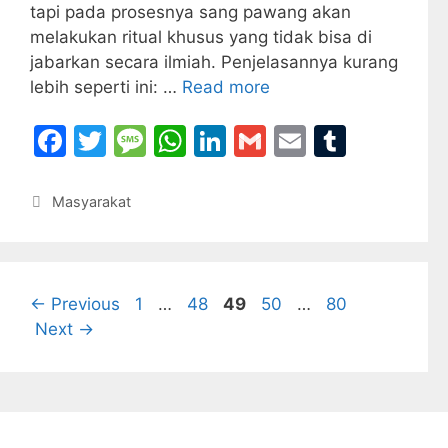
tapi pada prosesnya sang pawang akan
melakukan ritual khusus yang tidak bisa di
jabarkan secara ilmiah. Penjelasannya kurang
lebih seperti ini: …
Read more
F
T
M
W
Li
G
E
T
a
w
e
h
n
m
m
u
c
itt
s
at
k
ai
ai
m
Categories
Masyarakat
e
er
s
s
e
l
l
bl
b
a
A
dI
r
o
g
p
n
Page
Page
Page
Page
Page
←
Previous
1
…
48
49
50
…
80
o
e
p
Next
→
k