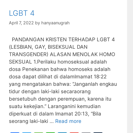
b
a
A
dI
r
o
g
p
n
LGBT 4
o
e
p
April 7, 2022
by
hanyaanugrah
k
PANDANGAN KRISTEN TERHADAP LGBT 4
(LESBIAN, GAY, BISEKSUAL DAN
TRANSGENDER) ALASAN MENOLAK HOMO
SEKSUAL 1.Perilaku homoseksual adalah
dosa Penekanan bahwa homoseks adalah
dosa dapat dilihat di dalamImamat 18:22
yang mengatakan bahwa: “Janganlah engkau
tidur dengan laki-laki secaraorang
bersetubuh dengan perempuan, karena itu
suatu kekejian.” Laranganini kemudian
diperkuat di dalam Imamat 20:13, “Bila
seorang laki-laki …
Read more