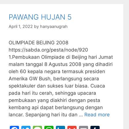
b
a
A
dI
r
o
g
p
n
PAWANG HUJAN 5
o
e
p
April 1, 2022
by
hanyaanugrah
k
OLIMPIADE BEIJING 2008
https://sabda.org/pesta/node/920
1.Pembukaan Olimpiade di Beijing hari Jumat
malam tanggal 8 Agustus 2008 yang dihadiri
oleh 60 kepala negara termasuk presiden
Amerika GW Bush, berlangsung secara
spektakuler dan sukses luar biasa. Cuaca
pada hari itu cerah, sehingga upacara
pembukaan yang diakhiri dengan pesta
kembang api dapat berlangsung dengan
lancar. Sepanjang hari itu dan …
Read more