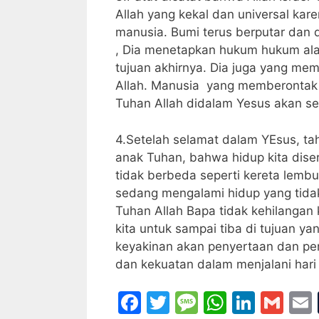
Allah yang kekal dan universal kar
manusia. Bumi terus berputar dan 
, Dia menetapkan hukum hukum ala
tujuan akhirnya. Dia juga yang me
Allah. Manusia yang memberontak 
Tuhan Allah didalam Yesus akan se
4.Setelah selamat dalam YEsus, t
anak Tuhan, bahwa hidup kita diser
tidak berbeda seperti kereta lemb
sedang mengalami hidup yang tid
Tuhan Allah Bapa tidak kehilangan
kita untuk sampai tiba di tujuan 
keyakinan akan penyertaan dan p
dan kekuatan dalam menjalani hari h
F
T
M
W
Li
G