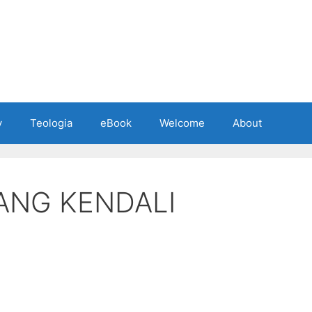
y
Teologia
eBook
Welcome
About
ANG KENDALI